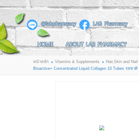
สินค้าที่สนใจ
@labpharmacy
LAB Pharmacy
HOME
ABOUT LAB PHARMACY
HOME
ABOUT LAB PHARMACY
PRODUCT
BRANDS
HOW TO ORDER
แจ้งชำระเงิน
หน้าหลัก
Vitamins & Supplements
Hair,Skin and Nail
CONTACT US
BRANCH
Bioactive+ Concentrated Liquid Collagen 10 Tubes รสชาติ