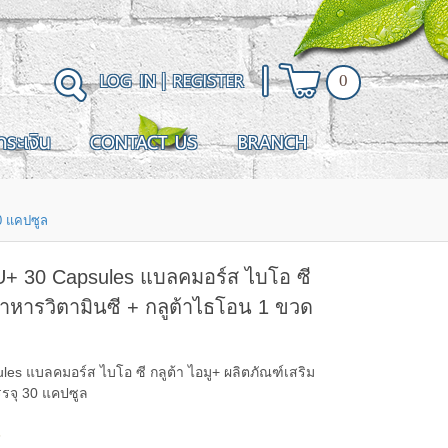
LOG IN
|
REGISTER
0
ำระเงิน
CONTACT US
BRANCH
0 แคปซูล
U+ 30 Capsules แบลคมอร์ส ไบโอ ซี
อาหารวิตามินซี + กลูต้าไธโอน 1 ขวด
es แบลคมอร์ส ไบโอ ซี กลูต้า ไอมู+ ผลิตภัณฑ์เสริม
รรจุ 30 แคปซูล