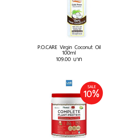
P.O.CARE Virgin Coconut Oil
100ml
109.00 บาท
SALE
10%