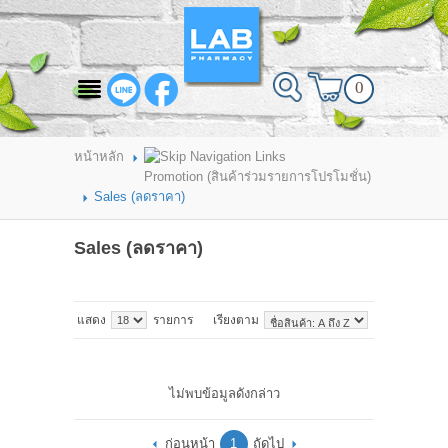
สินค้าที่สนใจ
0
HOME
ABOUT LAB PHARMACY
หน้าหลัก
Promotion (สินค้าร่วมรายการโปรโมชั่น)
PRODUCT
Sales (ลดราคา)
BRANDS
Sales (ลดราคา)
HOW TO ORDER
แสดง
รายการ
เรียงตาม
แจ้งชำระเงิน
CONTACT US
ไม่พบข้อมูลดังกล่าว
BRANCH
ก่อนหน้า
1
ถัดไป