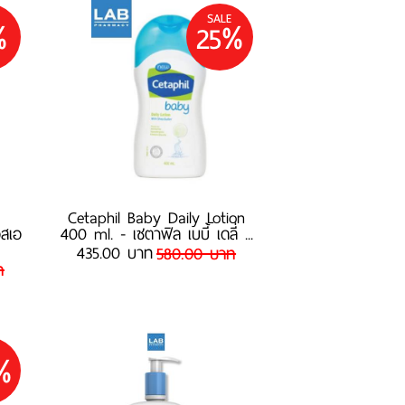
SALE
%
25%
g
Cetaphil Baby Daily Lotion
อสเอ
400 ml. - เซตาฟิล เบบี้ เดลี่ ...
435.00 บาท
580.00 บาท
ท
%