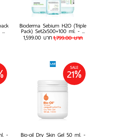
pack
Bioderma Sebium H2O (Triple
...
Pack) Set2x500+100 ml. - ...
1,599.00 บาท
1,799.00 บาท
SALE
%
21%
l. -
Bio-oil Dry Skin Gel 50 ml. -