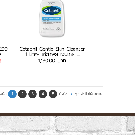
200
Cetaphil Gentle Skin Cleanser
ู
1 Litre- เซตาฟิล เจนเทิล ...
1,130.00 บาท
ท
หน้า
1
2
3
4
5
ถัดไป
กลับไปด้านบน