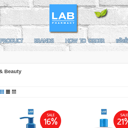
PRODUCT
BRANDS
HOW TO ORDER
แจ้งช
& Beauty
SALE
SALE
16%
21