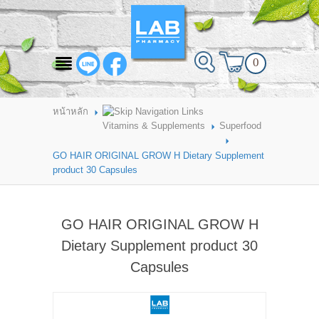
สินค้าที่สนใจ
0
HOME
ABOUT LAB PHARMACY
หน้าหลัก
Vitamins & Supplements
Superfood
PRODUCT
GO HAIR ORIGINAL GROW H Dietary Supplement
BRANDS
product 30 Capsules
HOW TO ORDER
GO HAIR ORIGINAL GROW H
แจ้งชำระเงิน
Dietary Supplement product 30
CONTACT US
Capsules
BRANCH