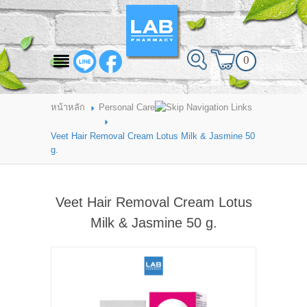
สินค้าที่สนใจ
0
HOME
ABOUT LAB PHARMACY
หน้าหลัก
Personal Care
PRODUCT
Veet Hair Removal Cream Lotus Milk & Jasmine 50
g.
BRANDS
HOW TO ORDER
Veet Hair Removal Cream Lotus
แจ้งชำระเงิน
Milk & Jasmine 50 g.
CONTACT US
BRANCH